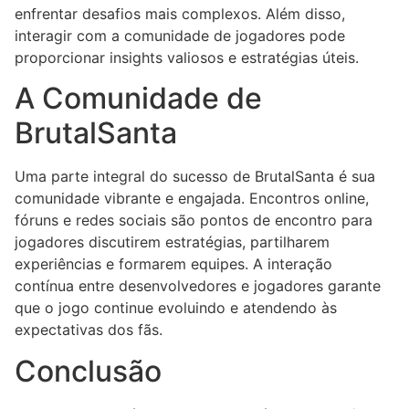
enfrentar desafios mais complexos. Além disso,
interagir com a comunidade de jogadores pode
proporcionar insights valiosos e estratégias úteis.
A Comunidade de
BrutalSanta
Uma parte integral do sucesso de BrutalSanta é sua
comunidade vibrante e engajada. Encontros online,
fóruns e redes sociais são pontos de encontro para
jogadores discutirem estratégias, partilharem
experiências e formarem equipes. A interação
contínua entre desenvolvedores e jogadores garante
que o jogo continue evoluindo e atendendo às
expectativas dos fãs.
Conclusão