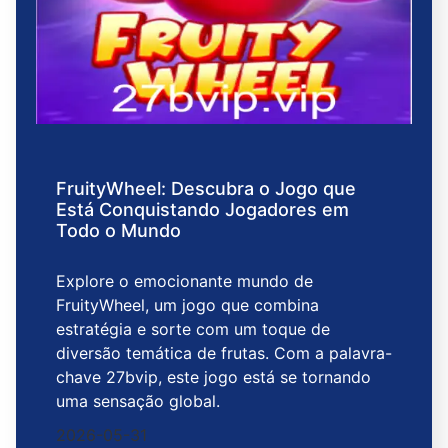
FruityWheel: Descubra o Jogo que
Está Conquistando Jogadores em
Todo o Mundo
Explore o emocionante mundo de
FruityWheel, um jogo que combina
estratégia e sorte com um toque de
diversão temática de frutas. Com a palavra-
chave 27bvip, este jogo está se tornando
uma sensação global.
2026-05-31