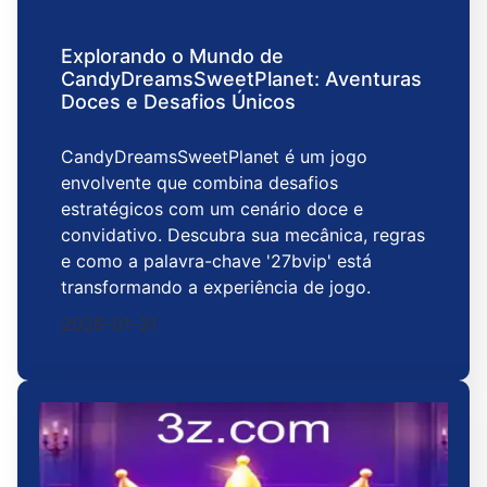
Explorando o Mundo de
CandyDreamsSweetPlanet: Aventuras
Doces e Desafios Únicos
CandyDreamsSweetPlanet é um jogo
envolvente que combina desafios
estratégicos com um cenário doce e
convidativo. Descubra sua mecânica, regras
e como a palavra-chave '27bvip' está
transformando a experiência de jogo.
2026-01-31