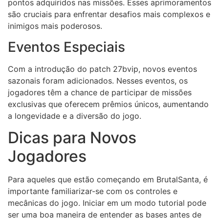
pontos adquiridos nas missões. Esses aprimoramentos
são cruciais para enfrentar desafios mais complexos e
inimigos mais poderosos.
Eventos Especiais
Com a introdução do patch 27bvip, novos eventos
sazonais foram adicionados. Nesses eventos, os
jogadores têm a chance de participar de missões
exclusivas que oferecem prêmios únicos, aumentando
a longevidade e a diversão do jogo.
Dicas para Novos
Jogadores
Para aqueles que estão começando em BrutalSanta, é
importante familiarizar-se com os controles e
mecânicas do jogo. Iniciar em um modo tutorial pode
ser uma boa maneira de entender as bases antes de