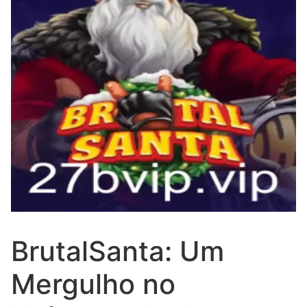
BrutalSanta: Um
Mergulho no