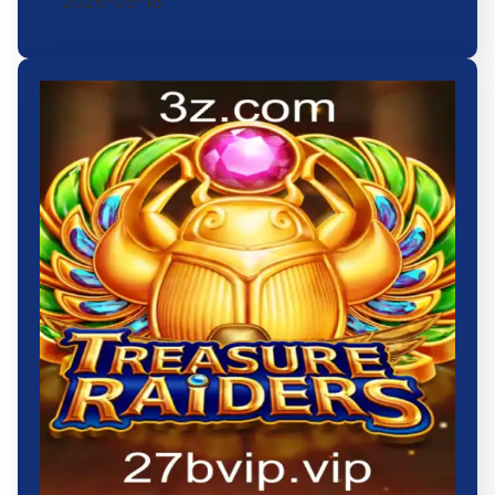
2026-05-18