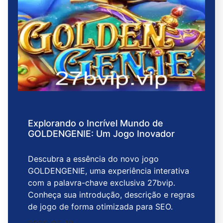
Explorando o Incrível Mundo de
GOLDENGENIE: Um Jogo Inovador
Descubra a essência do novo jogo
GOLDENGENIE, uma experiência interativa
com a palavra-chave exclusiva 27bvip.
Conheça sua introdução, descrição e regras
de jogo de forma otimizada para SEO.