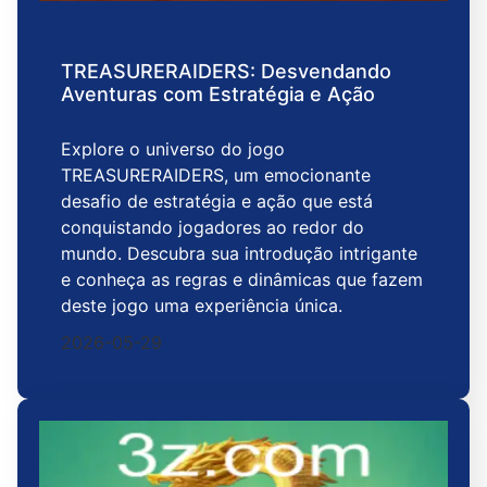
TREASURERAIDERS: Desvendando
Aventuras com Estratégia e Ação
Explore o universo do jogo
TREASURERAIDERS, um emocionante
desafio de estratégia e ação que está
conquistando jogadores ao redor do
mundo. Descubra sua introdução intrigante
e conheça as regras e dinâmicas que fazem
deste jogo uma experiência única.
2026-05-29