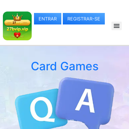
ENTRAR
REGISTRAR-SE
Card Games