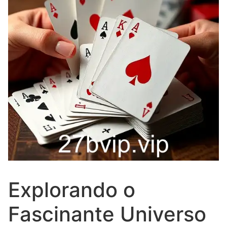
Explorando o
Fascinante Universo