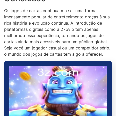
Os jogos de cartas continuam a ser uma forma
imensamente popular de entretenimento graças à sua
rica história e evolução contínua. A introdução de
plataformas digitais como a 27bvip tem apenas
melhorado essa experiência, tornando os jogos de
cartas ainda mais acessíveis para um público global.
Seja você um jogador casual ou um competidor sério,
o mundo dos jogos de cartas tem algo a oferecer.