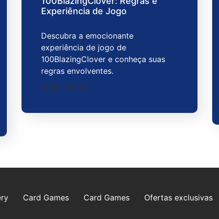
100BlazingClover: Regras e
Experiência de Jogo
Descubra a emocionante
experiência de jogo de
100BlazingClover e conheça suas
regras envolventes.
2026-04-30
ery
Card Games
Card Games
Ofertas exclusivas