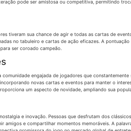
interação pode ser amistosa ou competitiva, permitindo t
s tiveram sua chance de agir e todas as cartas de evento
adas no tabuleiro e cartas de ação eficazes. A pontuação 
o para ser coroado campeão.
es
a comunidade engajada de jogadores que constantemente s
incorporando novas cartas e eventos para manter o interes
proporciona um aspecto de novidade, ampliando sua popula
 nostalgia e inovação. Pessoas que desfrutam dos clássicos
nir amigos e compartilhar momentos memoráveis. A palavr
spectiva promissora do jogo no mercado global de entrete