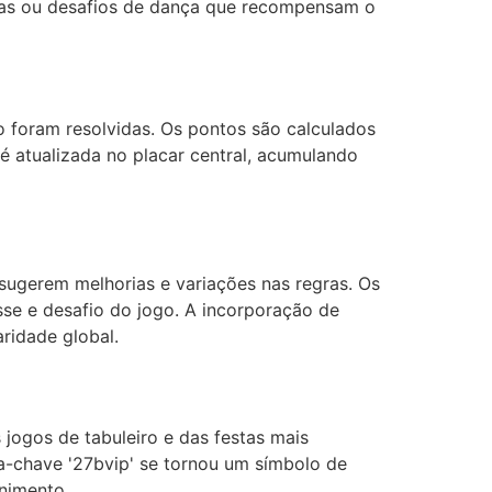
rocas ou desafios de dança que recompensam o
 foram resolvidas. Os pontos são calculados
é atualizada no placar central, acumulando
ugerem melhorias e variações nas regras. Os
se e desafio do jogo. A incorporação de
ridade global.
 jogos de tabuleiro e das festas mais
a-chave '27bvip' se tornou um símbolo de
nimento.