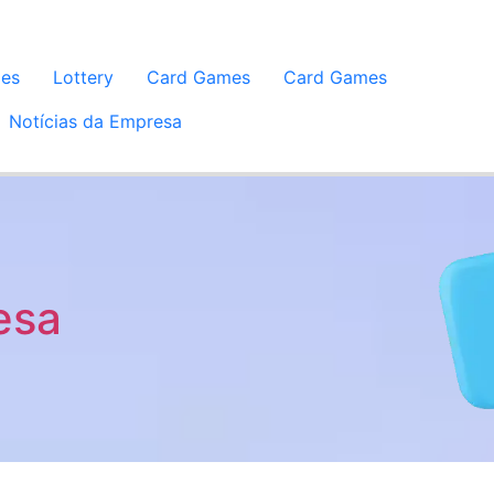
es
Lottery
Card Games
Card Games
Notícias da Empresa
esa