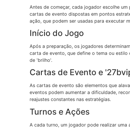
Antes de começar, cada jogador escolhe um 
cartas de evento dispostas em pontos estrat
ação, que podem ser usadas para executar mo
Início do Jogo
Após a preparação, os jogadores determinam 
carta de evento, que define o tema ou estil
de 'brilho'.
Cartas de Evento e '27bvi
As cartas de evento são elementos que alava
eventos podem aumentar a dificuldade, recon
reajustes constantes nas estratégias.
Turnos e Ações
A cada turno, um jogador pode realizar uma a