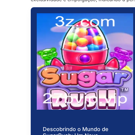
Descobrindo o Mundo de