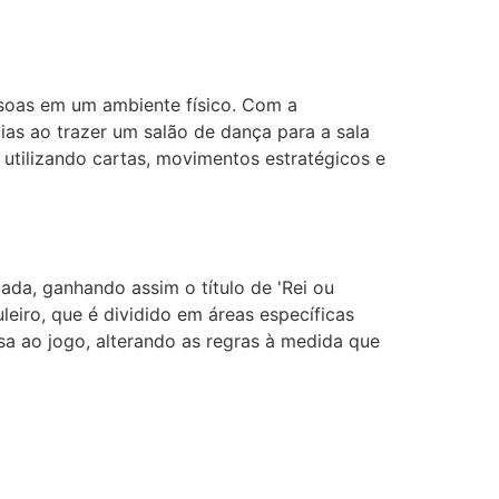
soas em um ambiente físico. Com a
ias ao trazer um salão de dança para a sala
 utilizando cartas, movimentos estratégicos e
ada, ganhando assim o título de 'Rei ou
eiro, que é dividido em áreas específicas
sa ao jogo, alterando as regras à medida que