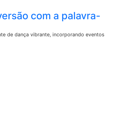
ersão com a palavra-
te de dança vibrante, incorporando eventos