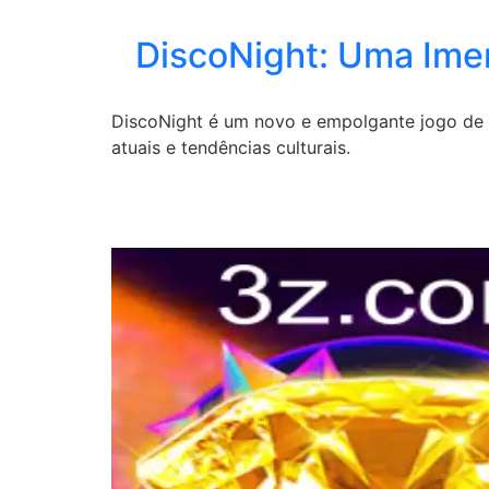
DiscoNight: Uma Ime
DiscoNight é um novo e empolgante jogo de 
atuais e tendências culturais.