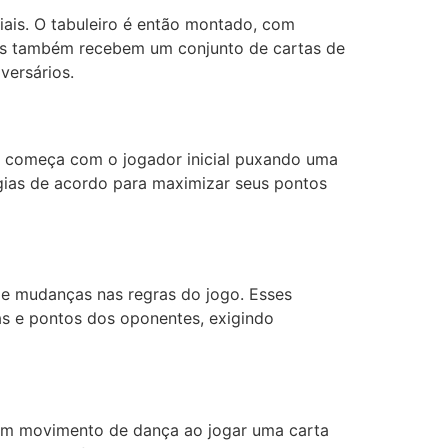
ais. O tabuleiro é então montado, com
ores também recebem um conjunto de cartas de
versários.
da começa com o jogador inicial puxando uma
égias de acordo para maximizar seus pontos
 e mudanças nas regras do jogo. Esses
as e pontos dos oponentes, exigindo
ar um movimento de dança ao jogar uma carta