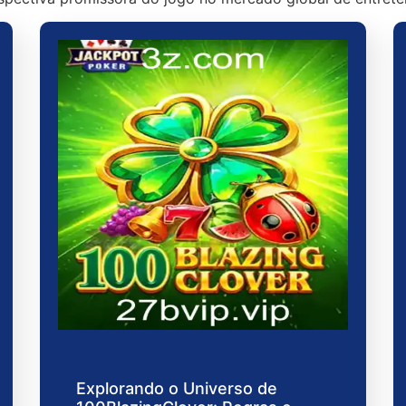
Explorando o Universo de