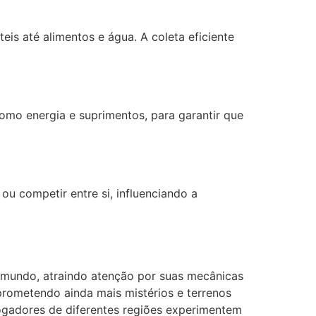
is até alimentos e água. A coleta eficiente
omo energia e suprimentos, para garantir que
ou competir entre si, influenciando a
 mundo, atraindo atenção por suas mecânicas
rometendo ainda mais mistérios e terrenos
jogadores de diferentes regiões experimentem