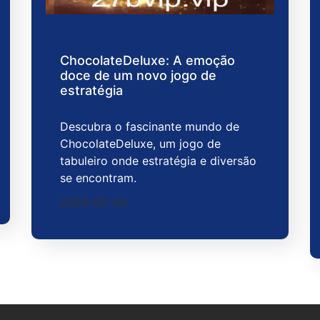
ChocolateDeluxe: A emoção
doce de um novo jogo de
estratégia
Descubra o fascinante mundo de
ChocolateDeluxe, um jogo de
tabuleiro onde estratégia e diversão
se encontram.
2026-05-08