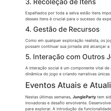
3. Recoleção de Itens
Espalhados por toda a selva estão itens impo
desses itens é crucial para o sucesso da exp
4. Gestão de Recursos
Como em qualquer exploração realista, os jo
possam continuar sua jornada até alcançar a v
5. Interação com Outros 
A interação social é um componente vital de
dinâmica do jogo e criando narrativas únicas
Eventos Atuais e Atual
Nestas últimas semanas,
JungleParty
tem sid
inovadoras e desafio envolvente. Desenvolv
para explorar. A introdução da funcionalida