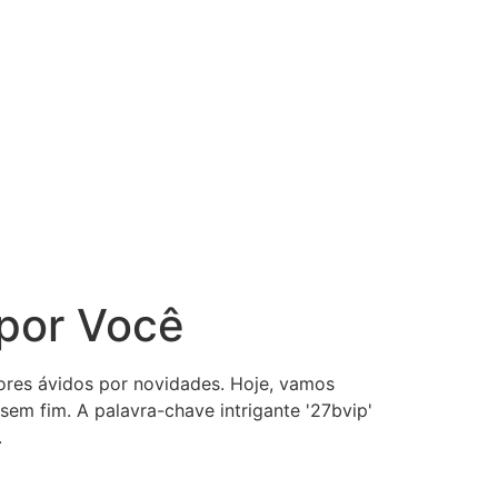
por Você
res ávidos por novidades. Hoje, vamos
sem fim. A palavra-chave intrigante '27bvip'
.