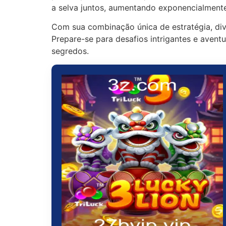
a selva juntos, aumentando exponencialmente
Com sua combinação única de estratégia, div
Prepare-se para desafios intrigantes e aven
segredos.