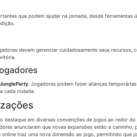
rtantes que podem ajudar na jornada, desde ferramentas úte
edição.
gadores devem gerenciar cuidadosamente seus recursos, c
itória.
Jogadores
JungleParty
. Jogadores podem fazer alianças temporárias 
 a cada rodada.
izações
o destaque em diversas convenções de jogos ao redor do
edores anunciaram que novas expansões estão a caminho, p
de online traz uma nova dimensão ao jogo, permitindo que 