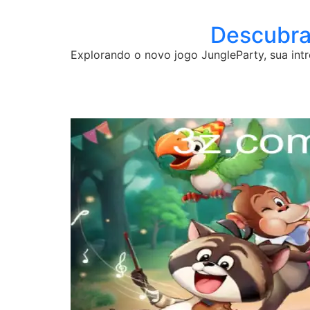
Descubra
Explorando o novo jogo JungleParty, sua intr