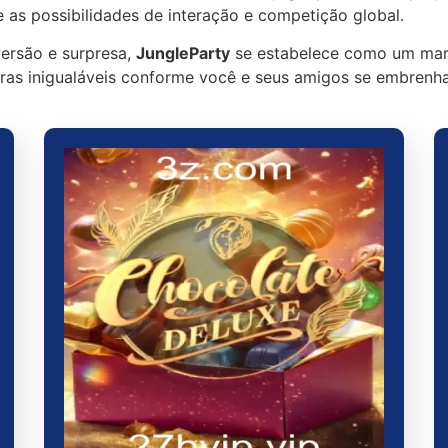
 as possibilidades de interação e competição global.
ersão e surpresa,
JungleParty
se estabelece como um marc
turas inigualáveis conforme você e seus amigos se embrenh