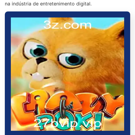
na indústria de entretenimento digital.