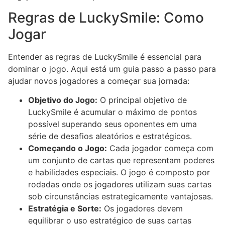
Regras de LuckySmile: Como
Jogar
Entender as regras de LuckySmile é essencial para
dominar o jogo. Aqui está um guia passo a passo para
ajudar novos jogadores a começar sua jornada:
Objetivo do Jogo:
O principal objetivo de
LuckySmile é acumular o máximo de pontos
possível superando seus oponentes em uma
série de desafios aleatórios e estratégicos.
Começando o Jogo:
Cada jogador começa com
um conjunto de cartas que representam poderes
e habilidades especiais. O jogo é composto por
rodadas onde os jogadores utilizam suas cartas
sob circunstâncias estrategicamente vantajosas.
Estratégia e Sorte:
Os jogadores devem
equilibrar o uso estratégico de suas cartas