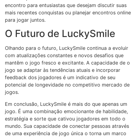
encontro para entusiastas que desejam discutir suas
mais recentes conquistas ou planejar encontros online
para jogar juntos.
O Futuro de LuckySmile
Olhando para o futuro, LuckySmile continua a evoluir
com atualizações constantes e novos desafios que
mantêm o jogo fresco e excitante. A capacidade de o
jogo se adaptar às tendências atuais e incorporar
feedback dos jogadores é um indicativo de seu
potencial de longevidade no competitivo mercado de
jogos.
Em conclusão, LuckySmile é mais do que apenas um
jogo. É uma combinação emocionante de habilidade,
estratégia e sorte que cativou jogadores em todo o
mundo. Sua capacidade de conectar pessoas através
de uma experiência de jogo única o torna um marco