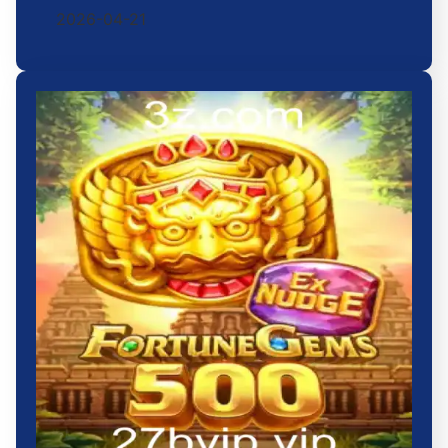
2026-04-21