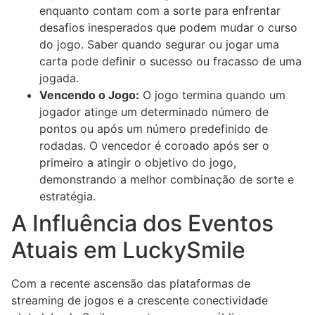
enquanto contam com a sorte para enfrentar
desafios inesperados que podem mudar o curso
do jogo. Saber quando segurar ou jogar uma
carta pode definir o sucesso ou fracasso de uma
jogada.
Vencendo o Jogo:
O jogo termina quando um
jogador atinge um determinado número de
pontos ou após um número predefinido de
rodadas. O vencedor é coroado após ser o
primeiro a atingir o objetivo do jogo,
demonstrando a melhor combinação de sorte e
estratégia.
A Influência dos Eventos
Atuais em LuckySmile
Com a recente ascensão das plataformas de
streaming de jogos e a crescente conectividade