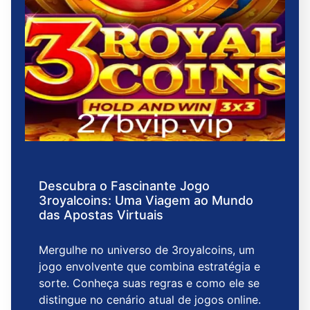
Descubra o Fascinante Jogo
3royalcoins: Uma Viagem ao Mundo
das Apostas Virtuais
Mergulhe no universo de 3royalcoins, um
jogo envolvente que combina estratégia e
sorte. Conheça suas regras e como ele se
distingue no cenário atual de jogos online.