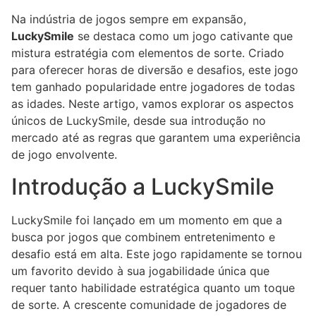
Na indústria de jogos sempre em expansão,
LuckySmile
se destaca como um jogo cativante que
mistura estratégia com elementos de sorte. Criado
para oferecer horas de diversão e desafios, este jogo
tem ganhado popularidade entre jogadores de todas
as idades. Neste artigo, vamos explorar os aspectos
únicos de LuckySmile, desde sua introdução no
mercado até as regras que garantem uma experiência
de jogo envolvente.
Introdução a LuckySmile
LuckySmile foi lançado em um momento em que a
busca por jogos que combinem entretenimento e
desafio está em alta. Este jogo rapidamente se tornou
um favorito devido à sua jogabilidade única que
requer tanto habilidade estratégica quanto um toque
de sorte. A crescente comunidade de jogadores de