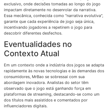
exclusivo, onde decisões tomadas ao longo do jogo
impactam diretamente no desenrolar da narrativa.
Essa mecânica, conhecida como "narrativa evolutiva",
garante que cada experiência de jogo seja única,
incentivando jogadores a repetirem o jogo para
descobrir diferentes desfechos.
Eventualidades no
Contexto Atual
Em um contexto onde a indústria dos jogos se adapta
rapidamente às novas tecnologias e às demandas dos
consumidores, MrBao se sobressai com sua
abordagem inovadora. Analistas do setor têm
observado que o jogo está ganhando força em
plataformas de streaming, destacando-se como um
dos títulos mais assistidos e comentados por
influenciadores digitais.