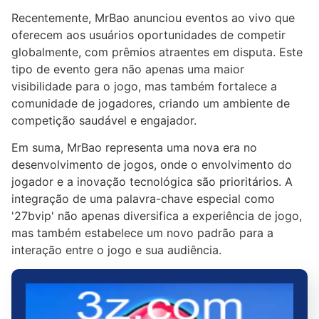
Recentemente, MrBao anunciou eventos ao vivo que
oferecem aos usuários oportunidades de competir
globalmente, com prêmios atraentes em disputa. Este
tipo de evento gera não apenas uma maior
visibilidade para o jogo, mas também fortalece a
comunidade de jogadores, criando um ambiente de
competição saudável e engajador.
Em suma, MrBao representa uma nova era no
desenvolvimento de jogos, onde o envolvimento do
jogador e a inovação tecnológica são prioritários. A
integração de uma palavra-chave especial como
'27bvip' não apenas diversifica a experiência de jogo,
mas também estabelece um novo padrão para a
interação entre o jogo e sua audiência.