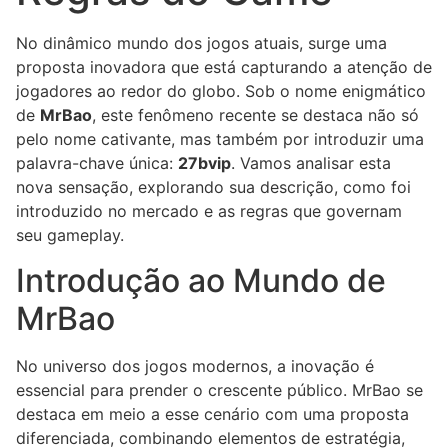
No dinâmico mundo dos jogos atuais, surge uma
proposta inovadora que está capturando a atenção de
jogadores ao redor do globo. Sob o nome enigmático
de
MrBao
, este fenômeno recente se destaca não só
pelo nome cativante, mas também por introduzir uma
palavra-chave única:
27bvip
. Vamos analisar esta
nova sensação, explorando sua descrição, como foi
introduzido no mercado e as regras que governam
seu gameplay.
Introdução ao Mundo de
MrBao
No universo dos jogos modernos, a inovação é
essencial para prender o crescente público. MrBao se
destaca em meio a esse cenário com uma proposta
diferenciada, combinando elementos de estratégia,