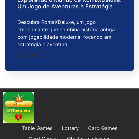
Um Jogo de Aventuras e Estratégia
Descubra RomaXDeluxe, um jogo
emocionante que combina história antiga
com jogabilidade moderna, focando em
estratégia e aventura.
2026-03-28
Table Games
Lottery
Card Games
Card Games
Ofertas exclusivas