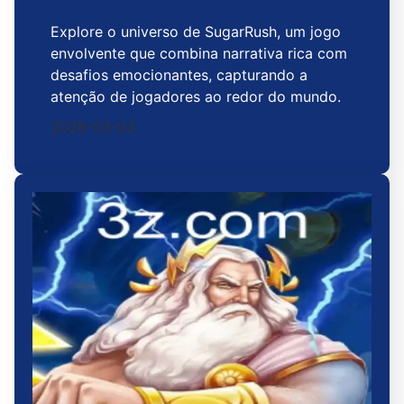
Explore o universo de SugarRush, um jogo
envolvente que combina narrativa rica com
desafios emocionantes, capturando a
atenção de jogadores ao redor do mundo.
2026-03-03