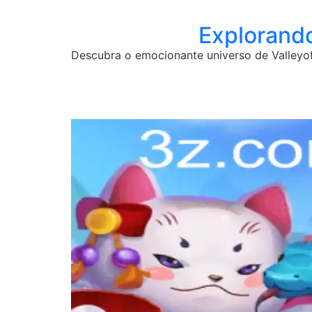
Explorand
Descubra o emocionante universo de Valleyo