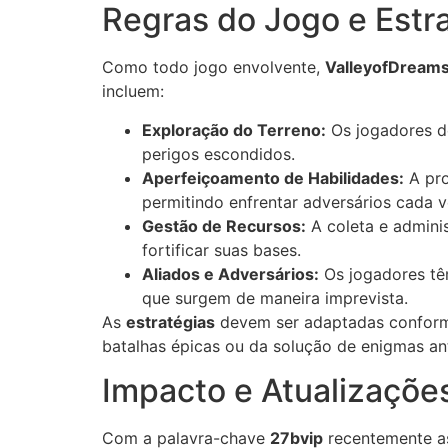
Regras do Jogo e Estra
Como todo jogo envolvente,
ValleyofDream
incluem:
Exploração do Terreno:
Os jogadores de
perigos escondidos.
Aperfeiçoamento de Habilidades:
A pro
permitindo enfrentar adversários cada v
Gestão de Recursos:
A coleta e adminis
fortificar suas bases.
Aliados e Adversários:
Os jogadores tê
que surgem de maneira imprevista.
As
estratégias
devem ser adaptadas conforme
batalhas épicas ou da solução de enigmas an
Impacto e Atualizaçõe
Com a palavra-chave
27bvip
recentemente as