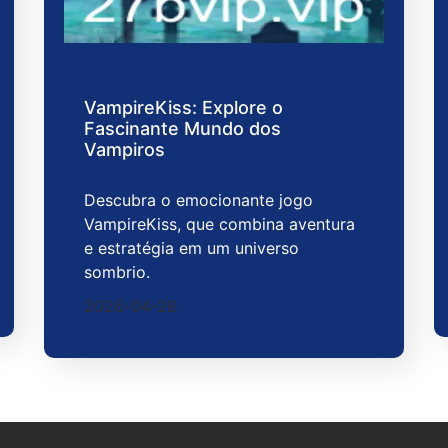
VampireKiss: Explore o
Fascinante Mundo dos
Vampiros
Descubra o emocionante jogo
VampireKiss, que combina aventura
e estratégia em um universo
sombrio.
2026-04-28