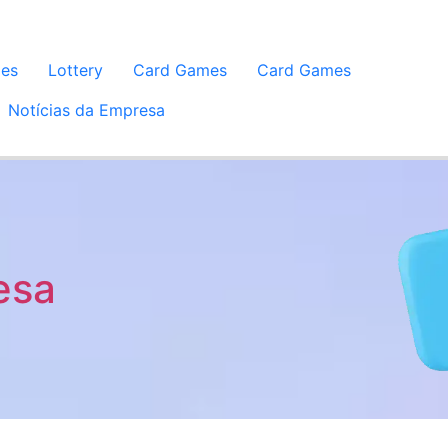
es
Lottery
Card Games
Card Games
Notícias da Empresa
esa