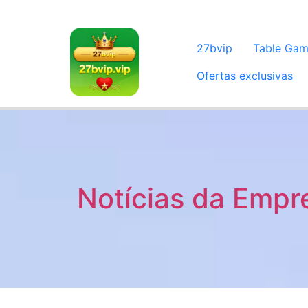
27bvip
Table Gam
Ofertas exclusivas
Notícias da Empr