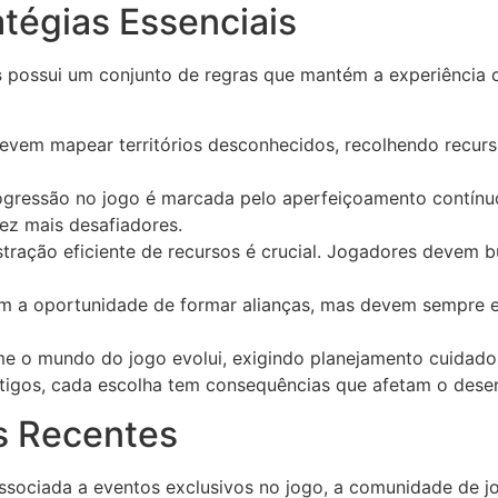
tégias Essenciais
s
possui um conjunto de regras que mantém a experiência co
vem mapear territórios desconhecidos, recolhendo recurs
gressão no jogo é marcada pelo aperfeiçoamento contínuo
ez mais desafiadores.
tração eficiente de recursos é crucial. Jogadores devem bu
m a oportunidade de formar alianças, mas devem sempre es
 o mundo do jogo evolui, exigindo planejamento cuidadoso
tigos, cada escolha tem consequências que afetam o desenr
s Recentes
sociada a eventos exclusivos no jogo, a comunidade de j