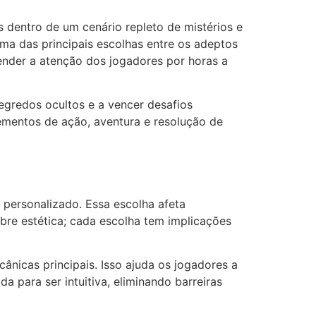
 dentro de um cenário repleto de mistérios e
ma das principais escolhas entre os adeptos
ender a atenção dos jogadores por horas a
egredos ocultos e a vencer desafios
ementos de ação, aventura e resolução de
personalizado. Essa escolha afeta
bre estética; cada escolha tem implicações
cânicas principais. Isso ajuda os jogadores a
da para ser intuitiva, eliminando barreiras