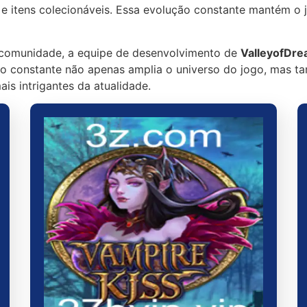
s e itens colecionáveis. Essa evolução constante mantém o
 comunidade, a equipe de desenvolvimento de
ValleyofDr
 constante não apenas amplia o universo do jogo, mas ta
s intrigantes da atualidade.