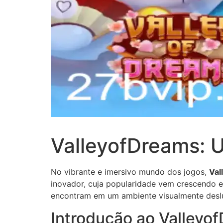
ValleyofDreams: 
No vibrante e imersivo mundo dos jogos,
Val
inovador, cuja popularidade vem crescendo e
encontram em um ambiente visualmente desl
Introdução ao Valleyo