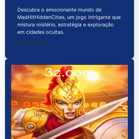
Descubra o emocionante mundo de
MadHitHiddenCities, um jogo intrigante que
mistura mistério, estratégia e exploração
em cidades ocultas.
2026-04-22