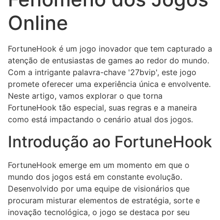
Online
FortuneHook é um jogo inovador que tem capturado a
atenção de entusiastas de games ao redor do mundo.
Com a intrigante palavra-chave '27bvip', este jogo
promete oferecer uma experiência única e envolvente.
Neste artigo, vamos explorar o que torna
FortuneHook tão especial, suas regras e a maneira
como está impactando o cenário atual dos jogos.
Introdução ao FortuneHook
FortuneHook emerge em um momento em que o
mundo dos jogos está em constante evolução.
Desenvolvido por uma equipe de visionários que
procuram misturar elementos de estratégia, sorte e
inovação tecnológica, o jogo se destaca por seu