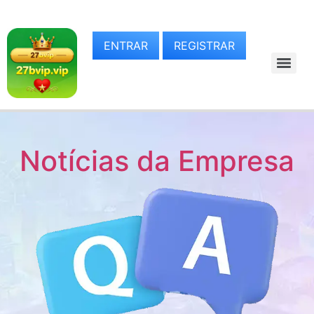
ENTRAR
REGISTRAR
Notícias da Empresa