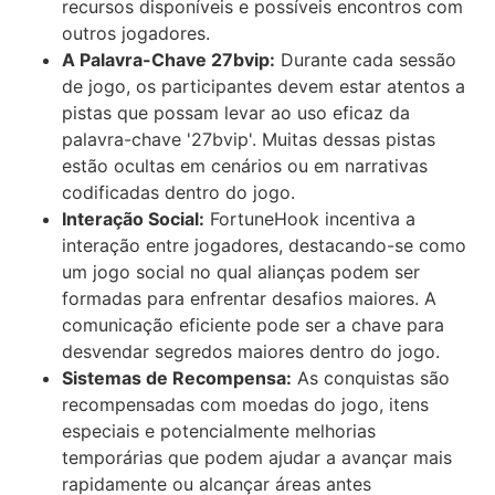
recursos disponíveis e possíveis encontros com
outros jogadores.
A Palavra-Chave 27bvip:
Durante cada sessão
de jogo, os participantes devem estar atentos a
pistas que possam levar ao uso eficaz da
palavra-chave '27bvip'. Muitas dessas pistas
estão ocultas em cenários ou em narrativas
codificadas dentro do jogo.
Interação Social:
FortuneHook incentiva a
interação entre jogadores, destacando-se como
um jogo social no qual alianças podem ser
formadas para enfrentar desafios maiores. A
comunicação eficiente pode ser a chave para
desvendar segredos maiores dentro do jogo.
Sistemas de Recompensa:
As conquistas são
recompensadas com moedas do jogo, itens
especiais e potencialmente melhorias
temporárias que podem ajudar a avançar mais
rapidamente ou alcançar áreas antes