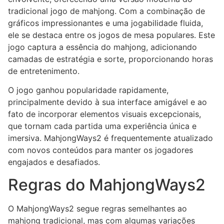
tradicional jogo de mahjong. Com a combinação de
gráficos impressionantes e uma jogabilidade fluida,
ele se destaca entre os jogos de mesa populares. Este
jogo captura a essência do mahjong, adicionando
camadas de estratégia e sorte, proporcionando horas
de entretenimento.
O jogo ganhou popularidade rapidamente,
principalmente devido à sua interface amigável e ao
fato de incorporar elementos visuais excepcionais,
que tornam cada partida uma experiência única e
imersiva. MahjongWays2 é frequentemente atualizado
com novos conteúdos para manter os jogadores
engajados e desafiados.
Regras do MahjongWays2
O MahjongWays2 segue regras semelhantes ao
mahjong tradicional, mas com algumas variações