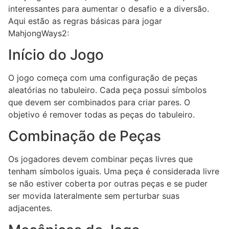
interessantes para aumentar o desafio e a diversão.
Aqui estão as regras básicas para jogar
MahjongWays2:
Início do Jogo
O jogo começa com uma configuração de peças
aleatórias no tabuleiro. Cada peça possui símbolos
que devem ser combinados para criar pares. O
objetivo é remover todas as peças do tabuleiro.
Combinação de Peças
Os jogadores devem combinar peças livres que
tenham símbolos iguais. Uma peça é considerada livre
se não estiver coberta por outras peças e se puder
ser movida lateralmente sem perturbar suas
adjacentes.