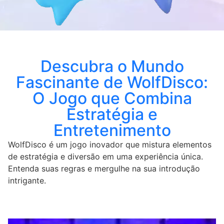
Descubra o Mundo
Fascinante de WolfDisco:
O Jogo que Combina
Estratégia e
Entretenimento
WolfDisco é um jogo inovador que mistura elementos
de estratégia e diversão em uma experiência única.
Entenda suas regras e mergulhe na sua introdução
intrigante.