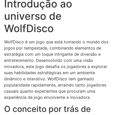
Introdução ao
universo de
WolfDisco
WolfDisco é um jogo que está tomando o mundo dos
jogos por tempestade, combinando elementos de
estratégia com um toque intrigante de diversão e
entretenimento. Desenvolvido com uma visão
inovadora, este jogo desafia os jogadores a explorar
suas habilidades estratégicas em um ambiente
dinâmico e interativo. WolfDisco tem ganhado
popularidade rapidamente, atraindo tanto jogadores
casuais quanto experientes que procuram uma
experiência de jogo envolvente e inovadora.
O conceito por trás de