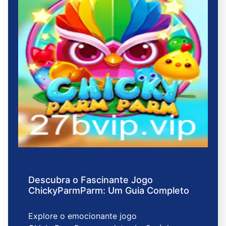
Descubra o Fascinante Jogo
ChickyParmParm: Um Guia Completo
Explore o emocionante jogo