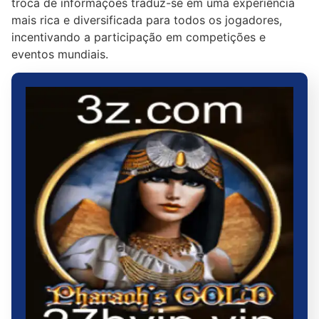
troca de informações traduz-se em uma experiência
mais rica e diversificada para todos os jogadores,
incentivando a participação em competições e
eventos mundiais.