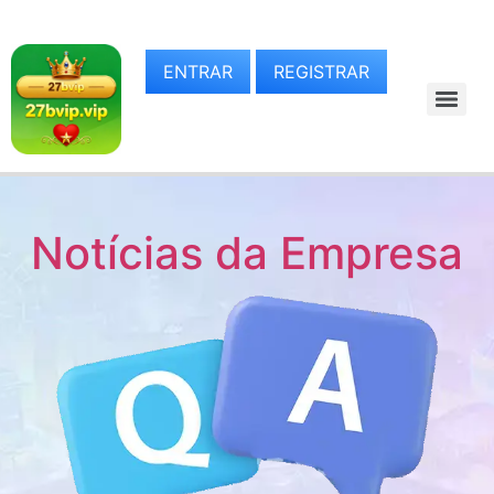
ENTRAR
REGISTRAR
Notícias da Empresa