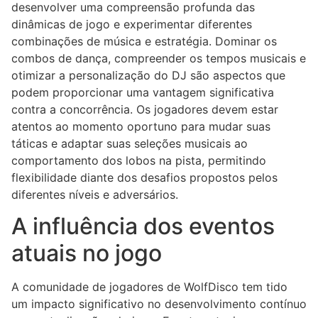
desenvolver uma compreensão profunda das
dinâmicas de jogo e experimentar diferentes
combinações de música e estratégia. Dominar os
combos de dança, compreender os tempos musicais e
otimizar a personalização do DJ são aspectos que
podem proporcionar uma vantagem significativa
contra a concorrência. Os jogadores devem estar
atentos ao momento oportuno para mudar suas
táticas e adaptar suas seleções musicais ao
comportamento dos lobos na pista, permitindo
flexibilidade diante dos desafios propostos pelos
diferentes níveis e adversários.
A influência dos eventos
atuais no jogo
A comunidade de jogadores de WolfDisco tem tido
um impacto significativo no desenvolvimento contínuo