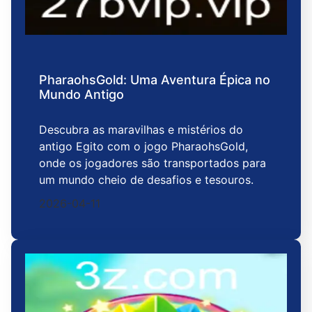
PharaohsGold: Uma Aventura Épica no
Mundo Antigo
Descubra as maravilhas e mistérios do
antigo Egito com o jogo PharaohsGold,
onde os jogadores são transportados para
um mundo cheio de desafios e tesouros.
2026-04-11