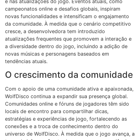
e nas atualizações do jogo. Eventos atuais, como
campeonatos online e desafios globais, inspiram
novas funcionalidades e intensificam o engajamento
da comunidade. À medida que o cenário competitivo
cresce, a desenvolvedora tem introduzido
atualizações frequentes que promovem a interação e
a diversidade dentro do jogo, incluindo a adição de
novas músicas e personagens baseados em
tendências atuais.
O crescimento da comunidade
Com o apoio de uma comunidade ativa e apaixonada,
WolfDisco continua a expandir sua presença global.
Comunidades online e fóruns de jogadores têm sido
locais de encontro para compartilhar dicas,
estratégias e experiências de jogo, fortalecendo as
conexões e a troca de conhecimento dentro do
universo de WolfDisco. À medida que o jogo avança, a